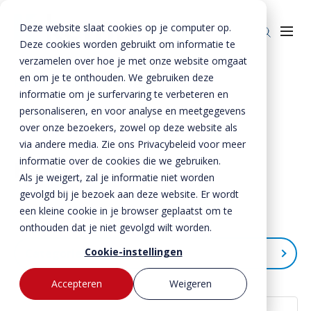
Deze website slaat cookies op je computer op.
Deze cookies worden gebruikt om informatie te
verzamelen over hoe je met onze website omgaat
en om je te onthouden. We gebruiken deze
Home
»
Nieuws
»
Kemper
informatie om je surfervaring te verbeteren en
Producten
personaliseren, en voor analyse en meetgegevens
over onze bezoekers, zowel op deze website als
Enkelkerende keerwanden
Oplossingen
via andere media. Zie ons Privacybeleid voor meer
Dubbelkerende keerwanden
Infra & Openbare ruimte
informatie over de cookies die we gebruiken.
BTE Groep
Kemper
Als je weigert, zal je informatie niet worden
Zwaarbelastbare keerwanden
Sport & Recreatie
Onze verhalen
gevolgd bij je bezoek aan deze website. Er wordt
een kleine cookie in je browser geplaatst om te
Zwaluwwanden
Op- en overslag
Over ons
onthouden dat je niet gevolgd wilt worden.
Specials
Tuin & Wonen
Historie
Contact
Cookie-instellingen
Categorieën
Bloktraptreden
Waterkeringen
Duurzaamheid
Accepteren
Weigeren
Nieuws
MVO
Bestekservice