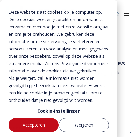
Deze website slaat cookies op je computer op.
Deze cookies worden gebruikt om informatie te
verzamelen over hoe je met onze website omgaat
en om je te onthouden. We gebruiken deze
Home
»
Onze verhalen
informatie om je surfervaring te verbeteren en
Producten
Onze verhalen
personaliseren, en voor analyse en meetgegevens
over onze bezoekers, zowel op deze website als
Enkelkerende keerwanden
Oplossingen
Ontdek de nieuwste projecten en het laatste nieuws
via andere media. Zie ons Privacybeleid voor meer
Dubbelkerende keerwanden
Infra & Openbare ruimte
informatie over de cookies die we gebruiken.
BTE Groep
van Romein Beton B.V.. Zo blijf je eenvoudig op de
Als je weigert, zal je informatie niet worden
hoogte van wat er speelt.
Zwaarbelastbare keerwanden
Sport & Recreatie
Onze verhalen
gevolgd bij je bezoek aan deze website. Er wordt
een kleine cookie in je browser geplaatst om te
Zwaluwwanden
Op- en overslag
Over ons
onthouden dat je niet gevolgd wilt worden.
Specials
Tuin & Wonen
Historie
Contact
Cookie-instellingen
Bloktraptreden
Waterkeringen
Duurzaamheid
Accepteren
Weigeren
Toon:
MVO
Bestekservice