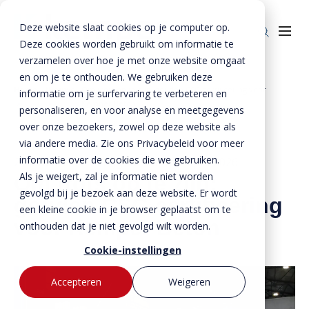
Deze website slaat cookies op je computer op.
Deze cookies worden gebruikt om informatie te
verzamelen over hoe je met onze website omgaat
en om je te onthouden. We gebruiken deze
Home
Nieuws
Om trots op te zijn: gouden CSC-certificering voor
informatie om je surfervaring te verbeteren en
Producten
»
»
Kemper Beton
personaliseren, en voor analyse en meetgegevens
over onze bezoekers, zowel op deze website als
Enkelkerende keerwanden
Oplossingen
via andere media. Zie ons Privacybeleid voor meer
Dubbelkerende keerwanden
Infra & Openbare ruimte
informatie over de cookies die we gebruiken.
BTE Groep
27 januari 2025
- Bijgewerkt op
7 april 2026
Als je weigert, zal je informatie niet worden
Om trots op te zijn:
Zwaarbelastbare keerwanden
Sport & Recreatie
Onze verhalen
gevolgd bij je bezoek aan deze website. Er wordt
gouden CSC-certificering
een kleine cookie in je browser geplaatst om te
Zwaluwwanden
Op- en overslag
Over ons
voor Kemper Beton
onthouden dat je niet gevolgd wilt worden.
Specials
Tuin & Wonen
Historie
Contact
Cookie-instellingen
Bloktraptreden
Waterkeringen
Duurzaamheid
Accepteren
Weigeren
MVO
Bestekservice