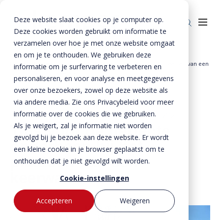
Deze website slaat cookies op je computer op.
Deze cookies worden gebruikt om informatie te
verzamelen over hoe je met onze website omgaat
en om je te onthouden. We gebruiken deze
Home
Nieuws
Tips voor de perfecte onderbaan bij het plaatsen van een
informatie om je surfervaring te verbeteren en
Producten
»
»
keerwand
personaliseren, en voor analyse en meetgegevens
over onze bezoekers, zowel op deze website als
Enkelkerende keerwanden
Oplossingen
via andere media. Zie ons Privacybeleid voor meer
Dubbelkerende keerwanden
Infra & Openbare ruimte
informatie over de cookies die we gebruiken.
BTE Groep
14 maart 2022
- Bijgewerkt op
23 januari 2026
Als je weigert, zal je informatie niet worden
Tips voor de perfecte
Zwaarbelastbare keerwanden
Sport & Recreatie
Onze verhalen
gevolgd bij je bezoek aan deze website. Er wordt
onderbaan bij het
een kleine cookie in je browser geplaatst om te
Zwaluwwanden
Op- en overslag
Over ons
plaatsen van een
onthouden dat je niet gevolgd wilt worden.
Specials
Tuin & Wonen
keerwand
Historie
Contact
Cookie-instellingen
Bloktraptreden
Waterkeringen
Duurzaamheid
Accepteren
Weigeren
MVO
Bestekservice