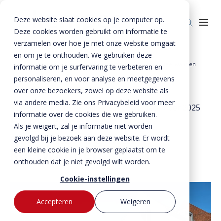
Deze website slaat cookies op je computer op.
Deze cookies worden gebruikt om informatie te
verzamelen over hoe je met onze website omgaat
en om je te onthouden. We gebruiken deze
Home
»
Nieuws
»
5 voorbeelden van grondkering met keerwanden
informatie om je surfervaring te verbeteren en
Producten
personaliseren, en voor analyse en meetgegevens
over onze bezoekers, zowel op deze website als
Enkelkerende keerwanden
Oplossingen
via andere media. Zie ons Privacybeleid voor meer
31 december 2021
- Bijgewerkt op
2 december 2025
Dubbelkerende keerwanden
Infra & Openbare ruimte
informatie over de cookies die we gebruiken.
BTE Groep
5 voorbeelden van
Als je weigert, zal je informatie niet worden
Zwaarbelastbare keerwanden
Sport & Recreatie
grondkering met
Onze verhalen
gevolgd bij je bezoek aan deze website. Er wordt
een kleine cookie in je browser geplaatst om te
keerwanden
Zwaluwwanden
Op- en overslag
Over ons
onthouden dat je niet gevolgd wilt worden.
Specials
Tuin & Wonen
Historie
Contact
Cookie-instellingen
Bloktraptreden
Waterkeringen
Duurzaamheid
Accepteren
Weigeren
MVO
Bestekservice