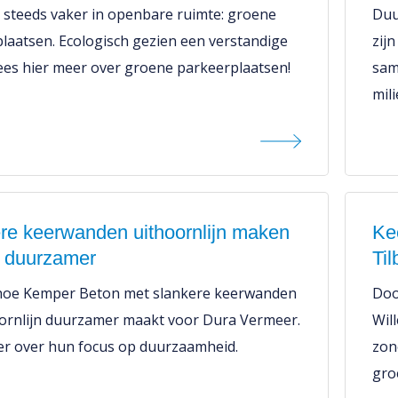
ze steeds vaker in openbare ruimte: groene
Duu
laatsen. Ecologisch gezien een verstandige
zijn
ees hier meer over groene parkeerplaatsen!
sam
mil
re keerwanden uithoornlijn maken
Ke
t duurzamer
Til
hoe Kemper Beton met slankere keerwanden
Doo
ornlijn duurzamer maakt voor Dura Vermeer.
Will
r over hun focus op duurzaamheid.
zon
gro