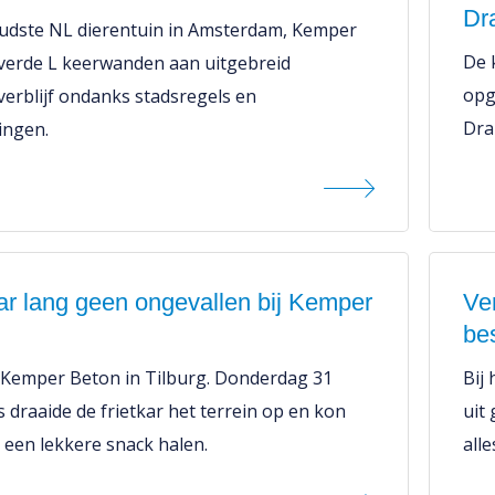
Dr
udste NL dierentuin in Amsterdam, Kemper
De 
verde L keerwanden aan uitgebreid
opg
erblijf ondanks stadsregels en
Dra
ingen.
ar lang geen ongevallen bij Kemper
Ve
be
j Kemper Beton in Tilburg. Donderdag 31
Bij
 draaide de frietkar het terrein op en kon
uit 
 een lekkere snack halen.
all