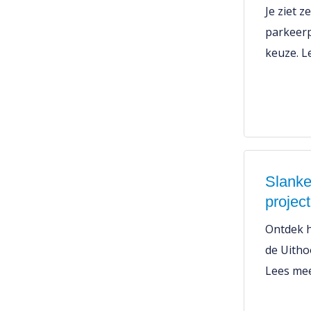
Je ziet 
parkeerp
keuze. L
Slanke
projec
Ontdek 
de Uitho
Lees mee