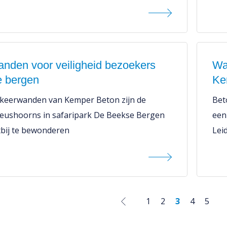
nden voor veiligheid bezoekers
Wat
 bergen
Ke
keerwanden van Kemper Beton zijn de
Bet
eushoorns in safaripark De Beekse Bergen
een
tbij te bewonderen
Lei
1
2
3
4
5