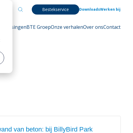
Bestekservice
Downloads
Werken bij
Oplossingen
BTE Groep
Onze verhalen
Over ons
Contact
t
and van beton: bij BillyBird Park