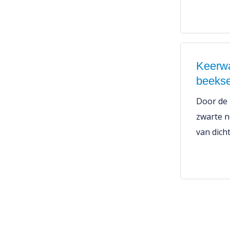
Keerwa
beekse
Door de 
zwarte n
van dich