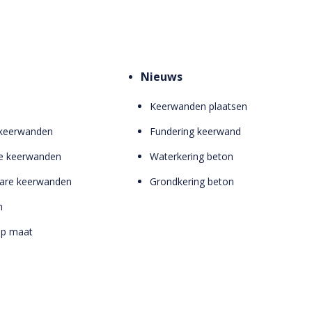
Nieuws
Keerwanden plaatsen
 keerwanden
Fundering keerwand
e keerwanden
Waterkering beton
bare keerwanden
Grondkering beton
n
op maat