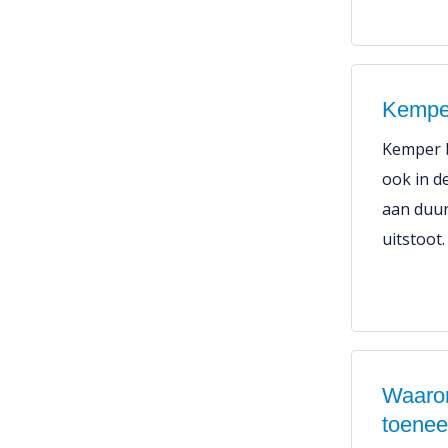
Kempe
Kemper b
ook in d
aan duu
uitstoot.
Waarom
toene