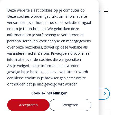
Deze website slaat cookies op je computer op.
Deze cookies worden gebruikt om informatie te
verzamelen over hoe je met onze website omgaat
en om je te onthouden. We gebruiken deze
Home
»
Nieuws
»
Kemper
informatie om je surfervaring te verbeteren en
Producten
personaliseren, en voor analyse en meetgegevens
over onze bezoekers, zowel op deze website als
Enkelkerende keerwanden
Oplossingen
via andere media. Zie ons Privacybeleid voor meer
Dubbelkerende keerwanden
Infra & Openbare ruimte
informatie over de cookies die we gebruiken.
BTE Groep
Kemper
Als je weigert, zal je informatie niet worden
Zwaarbelastbare keerwanden
Sport & Recreatie
Onze verhalen
gevolgd bij je bezoek aan deze website. Er wordt
een kleine cookie in je browser geplaatst om te
Zwaluwwanden
Op- en overslag
Over ons
onthouden dat je niet gevolgd wilt worden.
Specials
Tuin & Wonen
Historie
Contact
Cookie-instellingen
Categorieën
Bloktraptreden
Waterkeringen
Duurzaamheid
Accepteren
Weigeren
Nieuws
MVO
Bestekservice