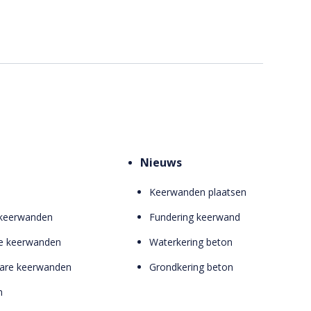
Nieuws
Keerwanden plaatsen
 keerwanden
Fundering keerwand
e keerwanden
Waterkering beton
bare keerwanden
Grondkering beton
n