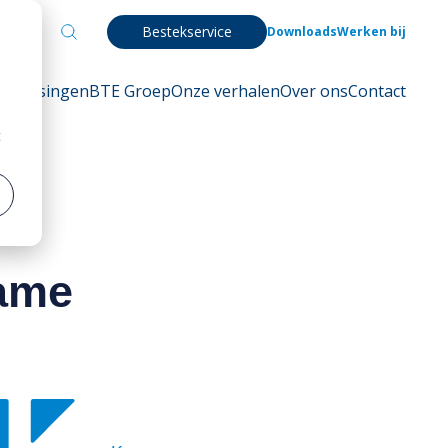
Bestekservice
Downloads
Werken bij
Oplossingen
BTE Groep
Onze verhalen
Over ons
Contact
t
zame