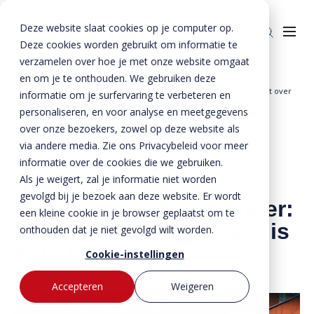
Deze website slaat cookies op je computer op.
Deze cookies worden gebruikt om informatie te
verzamelen over hoe je met onze website omgaat
en om je te onthouden. We gebruiken deze
Home
Nieuws
Alex Langstraat is Plantmanager bij Kemper: 'Loyaliteit over
informatie om je surfervaring te verbeteren en
Producten
»
»
en weer is het sleutelwoord'.
personaliseren, en voor analyse en meetgegevens
over onze bezoekers, zowel op deze website als
Enkelkerende keerwanden
Oplossingen
via andere media. Zie ons Privacybeleid voor meer
Dubbelkerende keerwanden
Infra & Openbare ruimte
informatie over de cookies die we gebruiken.
BTE Groep
14 juni 2022
- Bijgewerkt op
23 januari 2026
Als je weigert, zal je informatie niet worden
Alex Langstraat is
Zwaarbelastbare keerwanden
Sport & Recreatie
Onze verhalen
gevolgd bij je bezoek aan deze website. Er wordt
Plantmanager bij Kemper:
een kleine cookie in je browser geplaatst om te
Zwaluwwanden
Op- en overslag
Over ons
'Loyaliteit over en weer is
onthouden dat je niet gevolgd wilt worden.
Specials
Tuin & Wonen
het sleutelwoord'.
Historie
Contact
Cookie-instellingen
Bloktraptreden
Waterkeringen
Duurzaamheid
Accepteren
Weigeren
MVO
Bestekservice