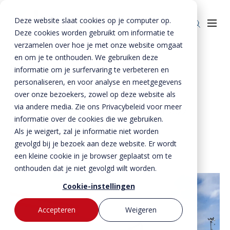
Deze website slaat cookies op je computer op.
Deze cookies worden gebruikt om informatie te
verzamelen over hoe je met onze website omgaat
en om je te onthouden. We gebruiken deze
Home
»
Nieuws
»
Bouwupdate: de Rijnlandroute
informatie om je surfervaring te verbeteren en
Producten
personaliseren, en voor analyse en meetgegevens
over onze bezoekers, zowel op deze website als
Enkelkerende keerwanden
Oplossingen
via andere media. Zie ons Privacybeleid voor meer
25 juli 2022
- Bijgewerkt op
21 december 2022
Dubbelkerende keerwanden
Infra & Openbare ruimte
informatie over de cookies die we gebruiken.
BTE Groep
Bouwupdate: de
Als je weigert, zal je informatie niet worden
Zwaarbelastbare keerwanden
Sport & Recreatie
Rijnlandroute
Onze verhalen
gevolgd bij je bezoek aan deze website. Er wordt
een kleine cookie in je browser geplaatst om te
Zwaluwwanden
Op- en overslag
Over ons
onthouden dat je niet gevolgd wilt worden.
Specials
Tuin & Wonen
Historie
Contact
Cookie-instellingen
Bloktraptreden
Waterkeringen
Duurzaamheid
Accepteren
Weigeren
MVO
Bestekservice