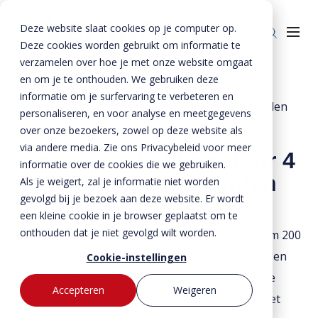
Deze website slaat cookies op je computer op.
Deze cookies worden gebruikt om informatie te
verzamelen over hoe je met onze website omgaat
en om je te onthouden. We gebruiken deze
Home
»
Projecten
»
informatie om je surfervaring te verbeteren en
Terreinafscheiding door 4 meter hoge keerwanden
Producten
personaliseren, en voor analyse en meetgegevens
helmond
over onze bezoekers, zowel op deze website als
Enkelkerende keerwanden
Oplossingen
via andere media. Zie ons Privacybeleid voor meer
Terreinafscheiding door 4
Dubbelkerende keerwanden
Infra & Openbare ruimte
informatie over de cookies die we gebruiken.
BTE Groep
meter hoge keerwanden
Als je weigert, zal je informatie niet worden
Zwaarbelastbare keerwanden
Sport & Recreatie
Onze verhalen
gevolgd bij je bezoek aan deze website. Er wordt
Helmond
een kleine cookie in je browser geplaatst om te
Zwaluwwanden
Op- en overslag
Over ons
onthouden dat je niet gevolgd wilt worden.
Kemper heeft bij Gebr. Swinkels uit Helmond ruim 200
Specials
Tuin & Wonen
Historie
Contact
m¹ enkelkerende keerwanden van 4 meter hoog en
Cookie-instellingen
een inwendige hoekoplossing 90° geleverd. Deze
Bloktraptreden
Waterkeringen
Duurzaamheid
Accepteren
Weigeren
keerwanden dienen als terreinafscheiding van het
MVO
Bestekservice