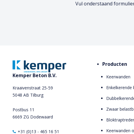
Vul onderstaand formulier
Producten
Kemper Beton B.V.
Keerwanden
Enkelkerende
Kraaivenstraat 25-59
5048 AB Tilburg
Dubbelkerend
Zwaar belast
Postbus 11
6669 ZG Dodewaard
Bloktraptrede
Keerwanden 
+31 (0)13 - 465 16 51