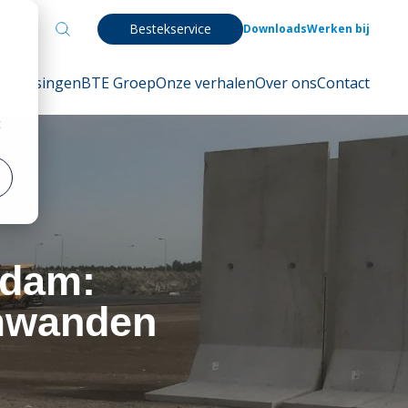
Bestekservice
Downloads
Werken bij
Oplossingen
BTE Groep
Onze verhalen
Over ons
Contact
t
rdam:
amwanden