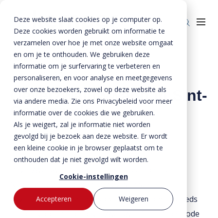
Deze website slaat cookies op je computer op.
Deze cookies worden gebruikt om informatie te
verzamelen over hoe je met onze website omgaat
en om je te onthouden. We gebruiken deze
Home
»
Projecten
»
informatie om je surfervaring te verbeteren en
Oeverzwaluwwand in sint oedenrode
Producten
personaliseren, en voor analyse en meetgegevens
over onze bezoekers, zowel op deze website als
Oeverzwaluwwand in Sint-
Enkelkerende keerwanden
Oplossingen
via andere media. Zie ons Privacybeleid voor meer
Oedenrode
Dubbelkerende keerwanden
Infra & Openbare ruimte
informatie over de cookies die we gebruiken.
BTE Groep
Als je weigert, zal je informatie niet worden
Zwaarbelastbare keerwanden
Sport & Recreatie
Onze verhalen
gevolgd bij je bezoek aan deze website. Er wordt
een kleine cookie in je browser geplaatst om te
Zwaluwwanden
Op- en overslag
Over ons
onthouden dat je niet gevolgd wilt worden.
Oeverzwaluwen hebben het steeds moeilijker in
Specials
Tuin & Wonen
Historie
Contact
Cookie-instellingen
Nederland. Ze broeden in holtes in steile
Bloktraptreden
Waterkeringen
Duurzaamheid
oeverwanden, maar dat soort oevers komen steeds
Accepteren
Weigeren
MVO
Bestekservice
minder voor.
Om de oeverzwaluw in Sint-Oedenrode