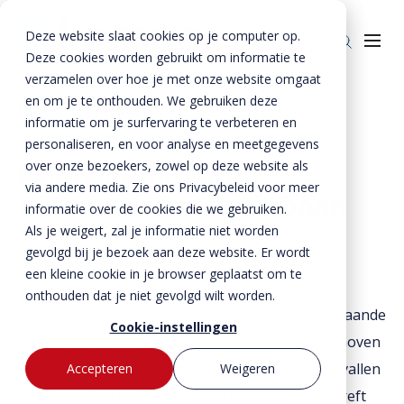
Deze website slaat cookies op je computer op.
Deze cookies worden gebruikt om informatie te
verzamelen over hoe je met onze website omgaat
en om je te onthouden. We gebruiken deze
Home
»
Projecten
»
informatie om je surfervaring te verbeteren en
Keerwanden voor oefenmuren tennisbaan
Producten
personaliseren, en voor analyse en meetgegevens
over onze bezoekers, zowel op deze website als
Keerwanden voor
Enkelkerende keerwanden
Oplossingen
via andere media. Zie ons Privacybeleid voor meer
oefenmuren tennisbaan
Dubbelkerende keerwanden
Infra & Openbare ruimte
informatie over de cookies die we gebruiken.
BTE Groep
Als je weigert, zal je informatie niet worden
Zwaarbelastbare keerwanden
Sport & Recreatie
Onze verhalen
gevolgd bij je bezoek aan deze website. Er wordt
een kleine cookie in je browser geplaatst om te
Zwaluwwanden
Op- en overslag
Over ons
onthouden dat je niet gevolgd wilt worden.
De gemeente Kerkrade gaf opdracht om de bestaande
Specials
Tuin & Wonen
Historie
Contact
Cookie-instellingen
tennisparken van TC Kerkrade ‘53 en TC Eygelshoven
Bloktraptreden
Waterkeringen
Duurzaamheid
weer helemaal up-to-date te maken. In beide gevallen
Accepteren
Weigeren
MVO
Bestekservice
zijn de parken geheel omgebouwd. In totaal betreft