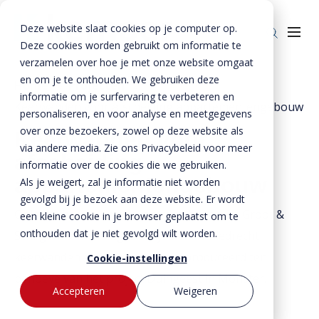
Deze website slaat cookies op je computer op.
Deze cookies worden gebruikt om informatie te
verzamelen over hoe je met onze website omgaat
en om je te onthouden. We gebruiken deze
Home
»
Projecten
»
informatie om je surfervaring te verbeteren en
Keerwanden voor afscheiding appartementengebouw
Producten
personaliseren, en voor analyse en meetgegevens
over onze bezoekers, zowel op deze website als
Keerwanden voor
Enkelkerende keerwanden
Oplossingen
via andere media. Zie ons Privacybeleid voor meer
afscheiding
Dubbelkerende keerwanden
Infra & Openbare ruimte
informatie over de cookies die we gebruiken.
BTE Groep
appartementengebouw
Als je weigert, zal je informatie niet worden
Zwaarbelastbare keerwanden
Sport & Recreatie
Onze verhalen
gevolgd bij je bezoek aan deze website. Er wordt
Onlangs heeft Kemper in opdracht van De Groot &
een kleine cookie in je browser geplaatst om te
Zwaluwwanden
Op- en overslag
Over ons
onthouden dat je niet gevolgd wilt worden.
Schagen Aannemingsbedrijf B.V. uit Sliedrecht
Specials
Tuin & Wonen
Historie
Contact
keerwanden geëngineerd en geproduceerd ten
Cookie-instellingen
behoeve van het project Duingeest in Monster.
Bloktraptreden
Waterkeringen
Duurzaamheid
Accepteren
Weigeren
MVO
Bestekservice