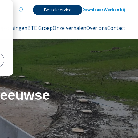
Bestekservice
Downloads
Werken bij
Oplossingen
BTE Groep
Onze verhalen
Over ons
Contact
t
Zeeuwse