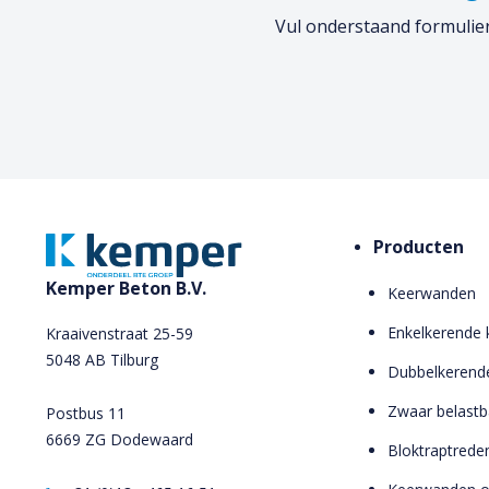
Vul onderstaand formulier
Producten
Kemper Beton B.V.
Keerwanden
Enkelkerende
Kraaivenstraat 25-59
5048 AB Tilburg
Dubbelkerend
Zwaar belast
Postbus 11
6669 ZG Dodewaard
Bloktraptrede