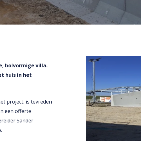
, bolvormige villa.
 huis in het
t project, is tevreden
n een offerte
ereider Sander
.