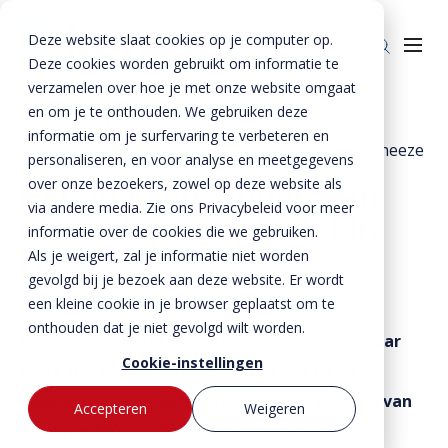
Deze website slaat cookies op je computer op.
Deze cookies worden gebruikt om informatie te
verzamelen over hoe je met onze website omgaat
en om je te onthouden. We gebruiken deze
Home
»
Project
»
informatie om je surfervaring te verbeteren en
Eerste keerwanden van nieuw type geplaatst in heeze
Producten
personaliseren, en voor analyse en meetgegevens
over onze bezoekers, zowel op deze website als
Eerste keerwanden van
Enkelkerende keerwanden
Oplossingen
via andere media. Zie ons Privacybeleid voor meer
nieuw type geplaatst in
Dubbelkerende keerwanden
Infra & Openbare ruimte
informatie over de cookies die we gebruiken.
BTE Groep
Heeze
Als je weigert, zal je informatie niet worden
Zwaarbelastbare keerwanden
Sport & Recreatie
Onze verhalen
gevolgd bij je bezoek aan deze website. Er wordt
een kleine cookie in je browser geplaatst om te
Zwaluwwanden
Op- en overslag
Over ons
onthouden dat je niet gevolgd wilt worden.
Gebak was er niet, ook geen champagne, maar
Specials
Tuin & Wonen
Historie
Contact
Cookie-instellingen
trots zijn wij van Kemper Beton wel op de
Bloktraptreden
Waterkeringen
Duurzaamheid
plaatsing van de eerste nieuwe keerwanden van
Accepteren
Weigeren
het type 300LT2. Ze staan in Heeze en zijn
MVO
Bestekservice