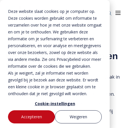
Deze website slaat cookies op je computer op.
Deze cookies worden gebruikt om informatie te
verzamelen over hoe je met onze website omgaat
en om je te onthouden. We gebruiken deze
Home
»
Oplossingen
»
informatie om je surfervaring te verbeteren en
Betonnen keerwanden en prefab traptreden
Producten
personaliseren, en voor analyse en meetgegevens
over onze bezoekers, zowel op deze website als
Betonnen keerwanden en
Enkelkerende keerwanden
Oplossingen
via andere media. Zie ons Privacybeleid voor meer
prefab traptreden
Dubbelkerende keerwanden
Infra & Openbare ruimte
informatie over de cookies die we gebruiken.
BTE Groep
Als je weigert, zal je informatie niet worden
Keerwanden en betonnen traptreden worden vaak in
Zwaarbelastbare keerwanden
Sport & Recreatie
Onze verhalen
gevolgd bij je bezoek aan deze website. Er wordt
combinatie toegepast. Op deze manier kunnen
een kleine cookie in je browser geplaatst om te
Zwaluwwanden
Op- en overslag
Over ons
onthouden dat je niet gevolgd wilt worden.
hoogteverschillen eenvoudig worden opgevangen.
Specials
Tuin & Wonen
Historie
Contact
Betonnen traptreden zijn verkrijgbaar in diverse
Cookie-instellingen
kleuren, formaten, oplossingen en structuren. Wij
Bloktraptreden
Waterkeringen
Duurzaamheid
Accepteren
Weigeren
vertellen u graag meer.
MVO
Bestekservice