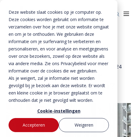
Deze website slaat cookies op je computer op.
Deze cookies worden gebruikt om informatie te
verzamelen over hoe je met onze website omgaat
en om je te onthouden. We gebruiken deze
Home
»
Nieuws
»
Waarom kiezen voor duurzamer CSC beton?
informatie om je surfervaring te verbeteren en
Producten
personaliseren, en voor analyse en meetgegevens
over onze bezoekers, zowel op deze website als
Enkelkerende keerwanden
Oplossingen
via andere media. Zie ons Privacybeleid voor meer
17 januari 2022
- Bijgewerkt op
11 november 2024
Dubbelkerende keerwanden
Infra & Openbare ruimte
informatie over de cookies die we gebruiken.
BTE Groep
Waarom kiezen voor
Als je weigert, zal je informatie niet worden
Zwaarbelastbare keerwanden
Sport & Recreatie
duurzamer CSC beton?
Onze verhalen
gevolgd bij je bezoek aan deze website. Er wordt
een kleine cookie in je browser geplaatst om te
Zwaluwwanden
Op- en overslag
Over ons
onthouden dat je niet gevolgd wilt worden.
Specials
Tuin & Wonen
Historie
Contact
Cookie-instellingen
Bloktraptreden
Waterkeringen
Duurzaamheid
Accepteren
Weigeren
MVO
Bestekservice