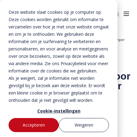
Deze website slaat cookies op je computer op.
Deze cookies worden gebruikt om informatie te
verzamelen over hoe je met onze website omgaat
en om je te onthouden. We gebruiken deze
Home
»
Nieuws
»
Veiligheidsbrochures voor alle locaties van Kemper
informatie om je surfervaring te verbeteren en
Producten
personaliseren, en voor analyse en meetgegevens
over onze bezoekers, zowel op deze website als
Enkelkerende keerwanden
Oplossingen
via andere media. Zie ons Privacybeleid voor meer
5 april 2018
- Bijgewerkt op
21 december 2022
Dubbelkerende keerwanden
Infra & Openbare ruimte
informatie over de cookies die we gebruiken.
BTE Groep
Veiligheidsbrochures voor
Als je weigert, zal je informatie niet worden
Zwaarbelastbare keerwanden
Sport & Recreatie
alle locaties van Kemper
Onze verhalen
gevolgd bij je bezoek aan deze website. Er wordt
een kleine cookie in je browser geplaatst om te
Zwaluwwanden
Op- en overslag
Over ons
onthouden dat je niet gevolgd wilt worden.
Specials
Tuin & Wonen
Historie
Contact
Cookie-instellingen
Bloktraptreden
Waterkeringen
Duurzaamheid
Accepteren
Weigeren
MVO
Bestekservice