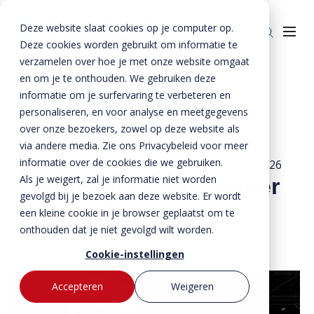
Deze website slaat cookies op je computer op.
Deze cookies worden gebruikt om informatie te
verzamelen over hoe je met onze website omgaat
en om je te onthouden. We gebruiken deze
Home
Nieuws
Kemper als standhouder aanwezig op Vakbeurs
informatie om je surfervaring te verbeteren en
Producten
»
»
Openbare Ruimte
personaliseren, en voor analyse en meetgegevens
over onze bezoekers, zowel op deze website als
Enkelkerende keerwanden
Oplossingen
via andere media. Zie ons Privacybeleid voor meer
Dubbelkerende keerwanden
Infra & Openbare ruimte
informatie over de cookies die we gebruiken.
BTE Groep
20 september 2018
- Bijgewerkt op
23 januari 2026
Als je weigert, zal je informatie niet worden
Kemper als standhouder
Zwaarbelastbare keerwanden
Sport & Recreatie
Onze verhalen
gevolgd bij je bezoek aan deze website. Er wordt
aanwezig op Vakbeurs
een kleine cookie in je browser geplaatst om te
Zwaluwwanden
Op- en overslag
Over ons
Openbare Ruimte
onthouden dat je niet gevolgd wilt worden.
Specials
Tuin & Wonen
Historie
Contact
Cookie-instellingen
Bloktraptreden
Waterkeringen
Duurzaamheid
Accepteren
Weigeren
MVO
Bestekservice