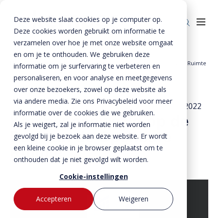
Deze website slaat cookies op je computer op.
Deze cookies worden gebruikt om informatie te
verzamelen over hoe je met onze website omgaat
en om je te onthouden. We gebruiken deze
Home
»
Nieuws
»
Kemper aanwezig op de Dag van de Openbare Ruimte
informatie om je surfervaring te verbeteren en
Producten
personaliseren, en voor analyse en meetgegevens
over onze bezoekers, zowel op deze website als
Enkelkerende keerwanden
Oplossingen
via andere media. Zie ons Privacybeleid voor meer
5 september 2017
- Bijgewerkt op
21 december 2022
Dubbelkerende keerwanden
Infra & Openbare ruimte
informatie over de cookies die we gebruiken.
BTE Groep
Kemper aanwezig op de
Als je weigert, zal je informatie niet worden
Zwaarbelastbare keerwanden
Sport & Recreatie
Dag van de Openbare
Onze verhalen
gevolgd bij je bezoek aan deze website. Er wordt
een kleine cookie in je browser geplaatst om te
Ruimte
Zwaluwwanden
Op- en overslag
Over ons
onthouden dat je niet gevolgd wilt worden.
Specials
Tuin & Wonen
Historie
Contact
Cookie-instellingen
Bloktraptreden
Waterkeringen
Duurzaamheid
Accepteren
Weigeren
MVO
Bestekservice