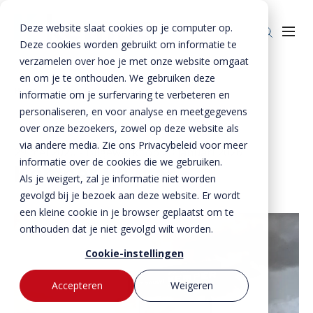
Deze website slaat cookies op je computer op.
Deze cookies worden gebruikt om informatie te
verzamelen over hoe je met onze website omgaat
en om je te onthouden. We gebruiken deze
Home
»
Nieuws
»
Kemper 90 jaar
informatie om je surfervaring te verbeteren en
Producten
personaliseren, en voor analyse en meetgegevens
over onze bezoekers, zowel op deze website als
Enkelkerende keerwanden
Oplossingen
via andere media. Zie ons Privacybeleid voor meer
29 mei 2020
- Bijgewerkt op
23 januari 2026
Dubbelkerende keerwanden
Infra & Openbare ruimte
informatie over de cookies die we gebruiken.
BTE Groep
Kemper 90 jaar
Als je weigert, zal je informatie niet worden
Zwaarbelastbare keerwanden
Sport & Recreatie
Onze verhalen
gevolgd bij je bezoek aan deze website. Er wordt
een kleine cookie in je browser geplaatst om te
Zwaluwwanden
Op- en overslag
Over ons
onthouden dat je niet gevolgd wilt worden.
Specials
Tuin & Wonen
Historie
Contact
Cookie-instellingen
Bloktraptreden
Waterkeringen
Duurzaamheid
Accepteren
Weigeren
MVO
Bestekservice