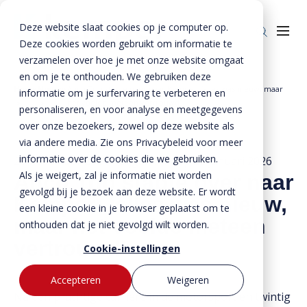
Deze website slaat cookies op je computer op.
Deze cookies worden gebruikt om informatie te
verzamelen over hoe je met onze website omgaat
en om je te onthouden. We gebruiken deze
Home
Nieuws
Anco Trip stapte over naar Kemper: ‘alles was nieuw, maar
informatie om je surfervaring te verbeteren en
Producten
»
»
het voelde meteen vertrouwd’.
personaliseren, en voor analyse en meetgegevens
over onze bezoekers, zowel op deze website als
Enkelkerende keerwanden
Oplossingen
via andere media. Zie ons Privacybeleid voor meer
Dubbelkerende keerwanden
Infra & Openbare ruimte
informatie over de cookies die we gebruiken.
BTE Groep
26 november 2021
- Bijgewerkt op
23 januari 2026
Als je weigert, zal je informatie niet worden
Anco Trip stapte over naar
Zwaarbelastbare keerwanden
Sport & Recreatie
Onze verhalen
gevolgd bij je bezoek aan deze website. Er wordt
Kemper: ‘alles was nieuw,
een kleine cookie in je browser geplaatst om te
Zwaluwwanden
Op- en overslag
Over ons
maar het voelde meteen
onthouden dat je niet gevolgd wilt worden.
Specials
Tuin & Wonen
vertrouwd’.
Historie
Contact
Cookie-instellingen
Bloktraptreden
Waterkeringen
Duurzaamheid
Accepteren
Weigeren
Na een prachtige carrière in de motorsport en twintig
MVO
Bestekservice