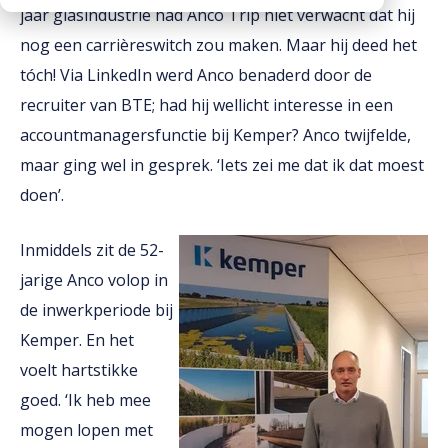
jaar glasindustrie had Anco Trip niet verwacht dat hij
Downloads
nog een carrièreswitch zou maken. Maar hij deed het
Werken bij
tóch! Via LinkedIn werd Anco benaderd door de
recruiter van BTE; had hij wellicht interesse in een
accountmanagersfunctie bij Kemper? Anco twijfelde,
maar ging wel in gesprek. ‘Iets zei me dat ik dat moest
doen’.
Inmiddels zit de 52-
jarige Anco volop in
de inwerkperiode bij
Kemper. En het
voelt hartstikke
goed. ‘Ik heb mee
mogen lopen met