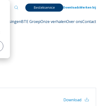
Bestekservice
Downloads
Werken bij
Oplossingen
BTE Groep
Onze verhalen
Over ons
Contact
t
Download