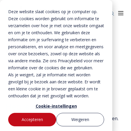
Deze website slaat cookies op je computer op.
Deze cookies worden gebruikt om informatie te
verzamelen over hoe je met onze website omgaat
en om je te onthouden. We gebruiken deze
Home
»
Contact kemper keerwanden
informatie om je surfervaring te verbeteren en
Producten
personaliseren, en voor analyse en meetgegevens
Contact
over onze bezoekers, zowel op deze website als
Enkelkerende keerwanden
Oplossingen
via andere media. Zie ons Privacybeleid voor meer
Dubbelkerende keerwanden
Infra & Openbare ruimte
informatie over de cookies die we gebruiken.
BTE Groep
Home
»
Contact kemper keerwanden
Als je weigert, zal je informatie niet worden
Zwaarbelastbare keerwanden
Sport & Recreatie
Onze verhalen
gevolgd bij je bezoek aan deze website. Er wordt
een kleine cookie in je browser geplaatst om te
Zwaluwwanden
Op- en overslag
Over ons
onthouden dat je niet gevolgd wilt worden.
Specials
Tuin & Wonen
Historie
Contact
Heb je vragen?
Cookie-instellingen
Bloktraptreden
Waterkeringen
Duurzaamheid
Vul onderstaand formulier in om je vraag te stellen.
Accepteren
Weigeren
MVO
Bestekservice