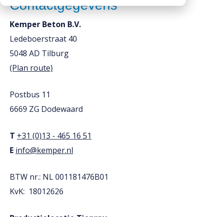
Contactgegevens
Downloads
Kemper Beton B.V.
Werken bij
Ledeboerstraat 40
5048 AD
Tilburg
(Plan route)
Postbus 11
6669 ZG Dodewaard
T
+31 (0)13 - 465 16 51
E
info@kemper.nl
BTW nr.: NL 001181476B01
KvK: 18012626