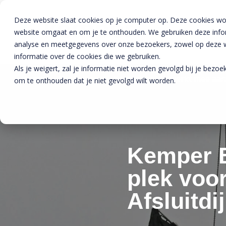
Deze website slaat cookies op je computer op. Deze cookies wo
website omgaat en om je te onthouden. We gebruiken deze inform
analyse en meetgegevens over onze bezoekers, zowel op deze we
informatie over de cookies die we gebruiken.
Als je weigert, zal je informatie niet worden gevolgd bij je bezo
Home
»
Projecten
»
Kemper beton werkt mee aan ni
om te onthouden dat je niet gevolgd wilt worden.
Kemper B
plek voor
Afsluitdi