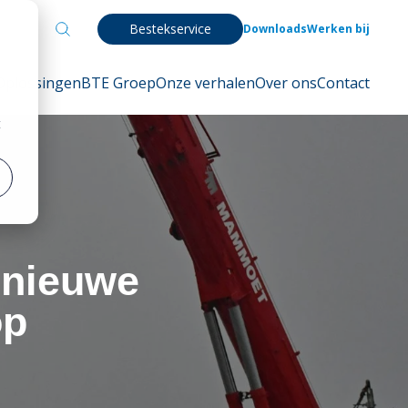
Bestekservice
Downloads
Werken bij
Oplossingen
BTE Groep
Onze verhalen
Over ons
Contact
t
 nieuwe
op