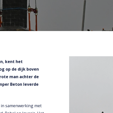
n, kent het
oog op de dijk boven
grote man achter de
emper Beton leverde
k in samenwerking met