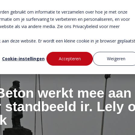
rden gebruikt om informatie te verzamelen over hoe je met onze
atie om je surfervaring te verbeteren en personaliseren, en voor
bsite als via andere media. Zie ons Privacybeleid voor meer
Producten
ek aan deze website. Er wordt een kleine cookie in je browser geplaats
euwe plek voor standbeeld ir lely op afsluitdijk
Cookie-instellingen
Accepteren
Weigeren
eton werkt mee aan
 standbeeld ir. Lely 
jk