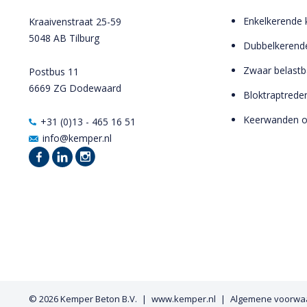
Enkelkerende
Kraaivenstraat 25-59
5048 AB Tilburg
Dubbelkerend
Zwaar belast
Postbus 11
6669 ZG Dodewaard
Bloktraptrede
Keerwanden 
+31 (0)13 - 465 16 51
info@kemper.nl
© 2026
Kemper Beton B.V.
www.kemper.nl
Algemene voorwa