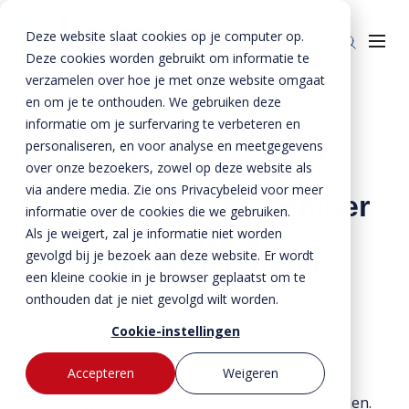
Deze website slaat cookies op je computer op.
Deze cookies worden gebruikt om informatie te
verzamelen over hoe je met onze website omgaat
en om je te onthouden. We gebruiken deze
Home
»
Projecten
»
informatie om je surfervaring te verbeteren en
Keerwanden van kemper voor vernieuwing
Producten
personaliseren, en voor analyse en meetgegevens
recyclagepark landen
over onze bezoekers, zowel op deze website als
Enkelkerende keerwanden
Oplossingen
via andere media. Zie ons Privacybeleid voor meer
Keerwanden van Kemper
Dubbelkerende keerwanden
Infra & Openbare ruimte
informatie over de cookies die we gebruiken.
BTE Groep
voor vernieuwing
Als je weigert, zal je informatie niet worden
Zwaarbelastbare keerwanden
Sport & Recreatie
Onze verhalen
gevolgd bij je bezoek aan deze website. Er wordt
recyclagepark Landen
een kleine cookie in je browser geplaatst om te
Zwaluwwanden
Op- en overslag
Over ons
onthouden dat je niet gevolgd wilt worden.
Specials
Tuin & Wonen
Historie
Contact
Cookie-instellingen
Bloktraptreden
Waterkeringen
Duurzaamheid
Accepteren
Weigeren
Landen
en
EcoWerf
bouwen gezamenlijk aan de
MVO
Bestekservice
uitbreiding van een diftar- recyclagepark in Landen.